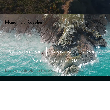
Manoir
du
Roselier
105 rue du Roselier, 22190 Plérin
Contactez-nous
Rejoignez notre équipe
Voir les plans en 3D
Les éléments 3D sont la propriété d’Explorarchi